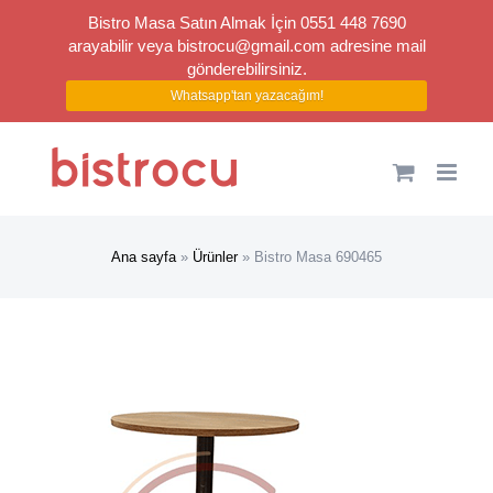
Bistro Masa Satın Almak İçin 0551 448 7690
arayabilir veya
bistrocu@gmail.com
adresine mail
gönderebilirsiniz.
Whatsapp'tan yazacağım!
Skip
to
content
Ana sayfa
»
Ürünler
»
Bistro Masa 690465