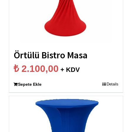
Örtülü Bistro Masa
₺
2.100,00
+ KDV
Sepete Ekle
Details