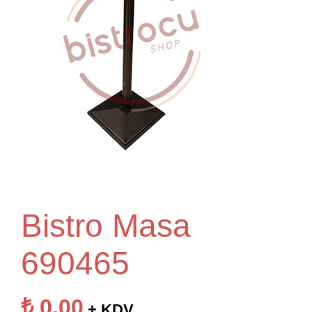
Bistro Masa
690465
₺
0,00
+ KDV