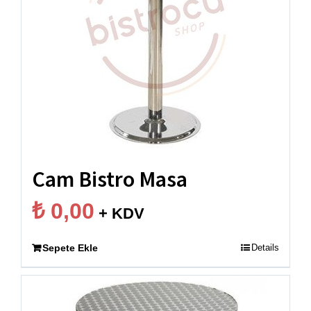
Mekanınıza değer katacak doğru ürünü seçmek,
güncel stok durumunu öğrenmek ve toptan fiyat
teklifi almak için bizimle iletişime geçebilirsiniz.
Bistrocu.com
, kaliteli üretimi ve profesyonel
hizmetiyle işletmenizin en güçlü çözüm ortağı
olmaya devam ediyor.
Cam Bistro Masa
₺
0,00
+ KDV
Sepete Ekle
Details