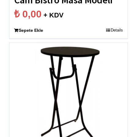
Cam Bistro Masa Modeli
₺
0,00
+ KDV
Sepete Ekle
Details