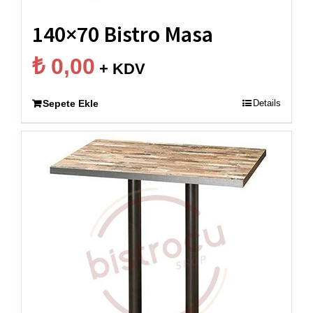
140×70 Bistro Masa
₺
0,00
+ KDV
Sepete Ekle
Details