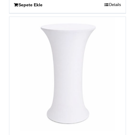
Sepete Ekle
Details
İşletmeler için sunduğumuz
bar masası
iskeletleri
üç ana kategoride toplanmaktadır:
Statik Siyah Boyalı Ayaklar:
Çizilmelere
karşı dirençli, endüstriyel ve modern bir
görünüm sunar.
Kromaj Kaplama:
Işıltılı ve lüks mekan
tasarımları için idealdir, paslanmaya karşı
ekstra korumalıdır.
Alüminyum Ayaklar:
Hafifliği ve korozyona
dayanıklılığı ile özellikle yarı açık alanlar ve
teraslar için en rasyonel çözümdür.