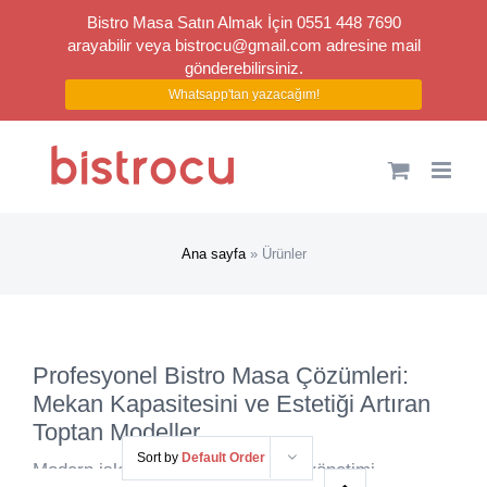
Bistro Masa Satın Almak İçin 0551 448 7690
arayabilir veya
bistrocu@gmail.com
adresine mail
gönderebilirsiniz.
Whatsapp'tan yazacağım!
Skip
to
content
Ana sayfa
»
Ürünler
Profesyonel Bistro Masa Çözümleri:
Mekan Kapasitesini ve Estetiği Artıran
Toptan Modeller
Sort by
Default Order
Modern işletme mimarisinde alan yönetimi,