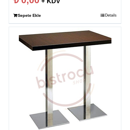
₺
0,00
+ KDV
Sepete Ekle
Details