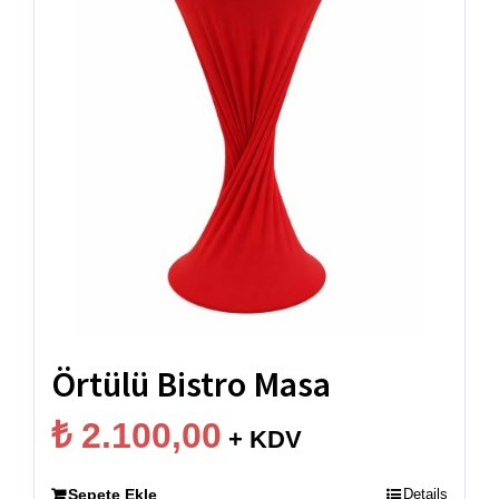
ama sağlam bir yapı arayan projeler için
60 ve 70’lik ölçü alternatifleriyle sunulur.
Toptan Alımlarda İşletmelere
Sağladığımız Avantajlar
Bistrocu.com
, doğrudan üretimden son kullanıcı
olan işletmeye (B2B) satış yaparak aracıların
yarattığı ek maliyet yükünü ortadan kaldırır. Toptan
bistro masa
siparişlerinizde size sunduğumuz
ayrıcalıklar:
Örtülü Bistro Masa
Özelleştirilebilir Üretim:
20-30 farklı ürün
₺
2.100,00
+ KDV
gamımız içinde, ayak tipi ile tabla materyalini
eşleştirerek markanıza özel kombinasyonlar
Sepete Ekle
Details