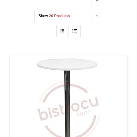
karlılığın ve müşteri memnuniyetinin en temel
belirleyicilerinden biridir.
Bistrocu
olarak,
Show
20 Products
Türkiye’nin mobilya üretim gücünü profesyonel
tasarımlarla birleştirerek; otel, restoran, kafe ve
organizasyon sektörüne özel
bistro masa
çözümleri sunuyoruz.
Bistrocu.com
ürünler
sayfamızda yer alan her parça, ticari mekanların
yoğun kullanım standartlarına (heavy-duty) uygun
olarak üretilmiş, dayanıklılığı test edilmiş ve estetik
formlarla harmanlanmıştır.
Toptan satış odağımızla, büyük ölçekli projelerden
butik işletmelere kadar geniş bir yelpazede hizmet
veriyoruz. Ürünlerimizin tamamı 108 cm olan ideal
toplam uzunluk standardına sahiptir. Bu yükseklik,
hem ayakta duran misafirlerin ergonomisi hem de