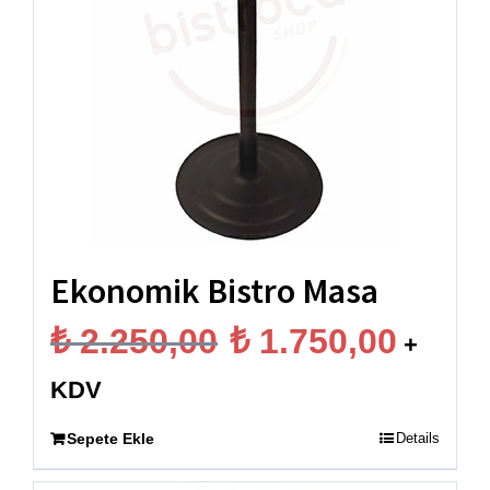
Ekonomik Bistro Masa
Orijinal
Şu
₺
2.250,00
₺
1.750,00
+
fiyat:
andaki
KDV
₺ 2.250,00.
fiyat:
Sepete Ekle
Details
₺ 1.750,