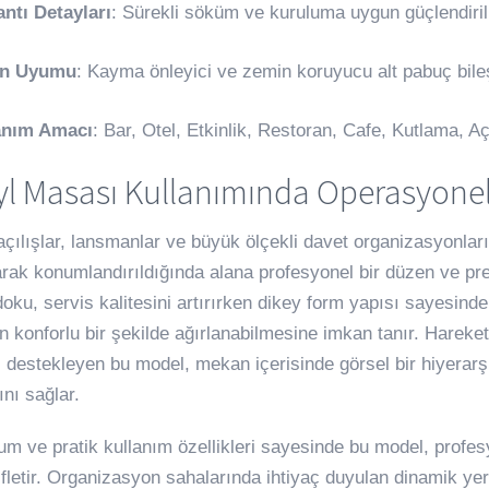
ntı Detayları
: Sürekli söküm ve kuruluma uygun güçlendiril
n Uyumu
: Kayma önleyici ve zemin koruyucu alt pabuç bile
anım Amacı
: Bar, Otel, Etkinlik, Restoran, Cafe, Kutlama, A
l Masası Kullanımında Operasyonel 
çılışlar, lansmanlar ve büyük ölçekli davet organizasyonları i
rak konumlandırıldığında alana profesyonel bir düzen ve pre
oku, servis kalitesini artırırken dikey form yapısı sayesind
ın konforlu bir şekilde ağırlanabilmesine imkan tanır. Hareket
i destekleyen bu model, mekan içerisinde görsel bir hiyerarş
ını sağlar.
lum ve pratik kullanım özellikleri sayesinde bu model, profes
ifletir. Organizasyon sahalarında ihtiyaç duyulan dinamik ye