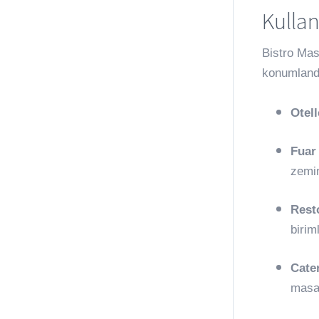
Kullan
Bistro Mas
konumlandı
Otell
Fuar 
zemi
Rest
biriml
Cate
masa