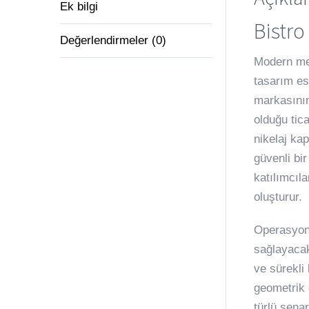
Ek bilgi
Bistro
Değerlendirmeler (0)
Modern mek
tasarım es
markasının 
olduğu tica
nikelaj ka
güvenli bi
katılımcıl
oluşturur.
Operasyone
sağlayacak
ve sürekli
geometrik 
türlü sena