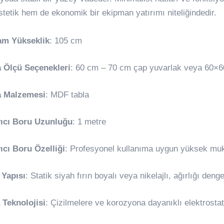
stetik hem de ekonomik bir ekipman yatırımı niteliğindedir.
am Yükseklik
: 105 cm
a Ölçü Seçenekleri
: 60 cm – 70 cm çap yuvarlak veya 60×6
a Malzemesi
: MDF tabla
yıcı Boru Uzunluğu
: 1 metre
ıcı Boru Özelliği
: Profesyonel kullanıma uygun yüksek muka
 Yapısı
: Statik siyah fırın boyalı veya nikelajlı, ağırlığı de
 Teknolojisi
: Çizilmelere ve korozyona dayanıklı elektrosta