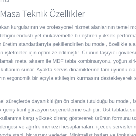
 Masa Teknik Özellikler
an kurgularının ve profesyonel hizmet alanlarının temel mob
tetiğini endüstriyel mukavemetle birleştiren yüksek performa
üretim standartlarıyla şekillendirilen bu model, özellikle alan 
ri işletmeler için optimize edilmiştir. Ürünün taşıyıcı gövdes
plamalı metal aksam ile MDF tabla kombinasyonu, yoğun sirk
r kullanım sunar. Ayakta servis dinamiklerine tam uyumlu ola
arın ergonomik bir açıyla etkileşim kurmasını destekleyerek 
l süreçlerde dayanıklılığın ön planda tutulduğu bu model, 
 geniş konfigürasyon seçeneklerine sahiptir. Üst tablada su
 kullanıma karşı yüksek direnç göstererek ürünün formunu u
dengesi ve ağırlık merkezi hesaplamaları, içecek servisleri
ryoda stabil bir yüzey vadeder. Minimalist hatları ve fonksiy