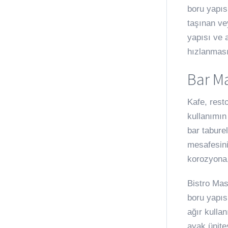
boru yapıs
taşınan ve
yapısı ve a
hızlanması
Bar M
Kafe, rest
kullanımın
bar tabure
mesafesini
korozyona,
Bistro Mas
boru yapıs
ağır kulla
ayak ünite