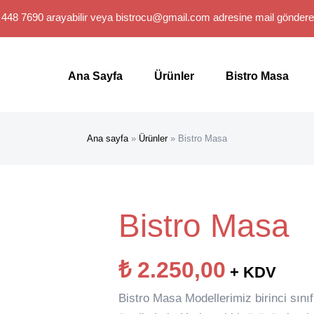
 448 7690 arayabilir veya
bistrocu@gmail.com
adresine mail gönderebi
Search
for:
Ana Sayfa
Ürünler
Bistro Masa
Ana sayfa
»
Ürünler
»
Bistro Masa
Bistro Masa
₺
2.250,00
+ KDV
Bistro Masa Modellerimiz birinci sınıf k