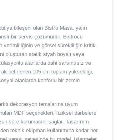
ilya bileşeni olan Bistro Masa, yalın
nslı bir servis çözümüdür. Bistrocu
verimliliğinin ve görsel sürekliliğin kritik
ini oluşturan statik siyah boyalı veya
ülasyonlu alanlarda dahi sarsıntısız ve
rak belirlenen 105 cm toplam yüksekliği,
sosyal alanlarda konforlu bir zemin
farklı dekorasyon temalarına uyum
nulan MDF seçenekleri, fiziksel darbelere
zun süre korumasını sağlar. Tasarımın
nden teknik ekipman kullanımına kadar her
onel yapısı sayesinde bu model, işletmeler