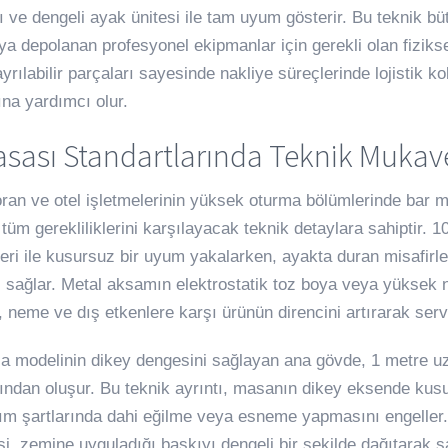
ı ve dengeli ayak ünitesi ile tam uyum gösterir. Bu teknik büt
ya depolanan profesyonel ekipmanlar için gerekli olan fiziks
yrılabilir parçaları sayesinde nakliye süreçlerinde lojistik 
na yardımcı olur.
asası Standartlarında Teknik Muka
oran ve otel işletmelerinin yüksek oturma bölümlerinde bar ma
 tüm gerekliliklerini karşılayacak teknik detaylara sahiptir. 
leri ile kusursuz bir uyum yakalarken, ayakta duran misafirl
 sağlar. Metal aksamın elektrostatik toz boya veya yüksek nit
 neme ve dış etkenlere karşı ürünün direncini artırarak se
a modelinin dikey dengesini sağlayan ana gövde, 1 metre 
ından oluşur. Bu teknik ayrıntı, masanın dikey eksende kusur
nım şartlarında dahi eğilme veya esneme yapmasını engeller.
si, zemine uyguladığı baskıyı dengeli bir şekilde dağıtarak sa