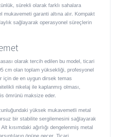
ünlük, sürekli olarak farklı sahalara
el mukavemeti garanti altına alır. Kompakt
kolaylık sağlayarak operasyonel süreçlerin
vemet
sası olarak tercih edilen bu model, ticari
105 cm olan toplam yüksekliği, profesyonel
er için de en uygun dirsek temas
elikli nikelaj ile kaplanmış olması,
rvis ömrünü maksize eder.
uzunluğundaki yüksek mukavemetli metal
suz bir stabilite sergilemesini sağlayarak
 Alt kısımdaki ağırlığı dengelenmiş metal
rsıntıların önüne geçer. Ticari