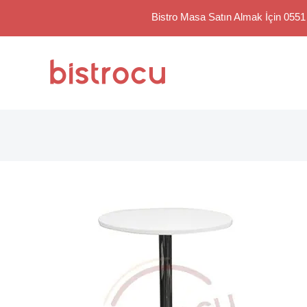
Bistro Masa Satın Almak İçin 0551
Skip
to
content