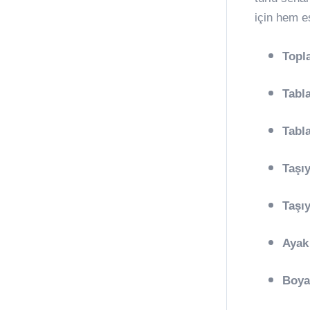
için hem e
Topl
Tabl
Tabl
Taşı
Taşıy
Ayak
Boya