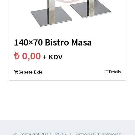
140×70 Bistro Masa
₺
0,00
+ KDV
Sepete Ekle
Details
© Copyright 2012 -
2026
| Bistrocu E-Commerce