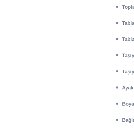
Topl
Tabl
Tabl
Taşı
Taşıy
Ayak
Boya
Bağla