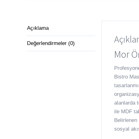
Açıklama
Açıkl
Değerlendirmeler (0)
Mor Ör
Profesyone
Bistro Mas
tasarlanmış
organizasy
alanlarda 
ile MDF ta
Belirlenen
sosyal akı