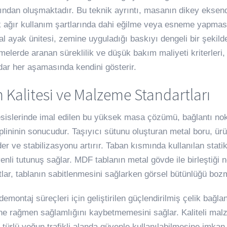
ından oluşmaktadır. Bu teknik ayrıntı, masanın dikey eksende
 ağır kullanım şartlarında dahi eğilme veya esneme yapmasın
al ayak ünitesi, zemine uyguladığı baskıyı dengeli bir şekild
etmelerde aranan süreklilik ve düşük bakım maliyeti kriterler
adar her aşamasında kendini gösterir.
 Kalitesi ve Malzeme Standartları
esislerinde imal edilen bu yüksek masa çözümü, bağlantı nokta
iplininin sonucudur. Taşıyıcı sütunu oluşturan metal boru, ürü
r ve stabilizasyonu artırır. Taban kısmında kullanılan statik
venli tutunuş sağlar. MDF tablanın metal gövde ile birleştiği 
tlar, tablanın sabitlenmesini sağlarken görsel bütünlüğü boz
emontaj süreçleri için geliştirilen güçlendirilmiş çelik bağl
e rağmen sağlamlığını kaybetmemesini sağlar. Kaliteli malze
 türlü yoğun trafikli alanda güvenle kullanılabilmesine imkan