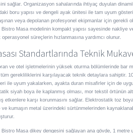
sini sağlar. Organizasyon sahalarında ihtiyaç duyulan dinami
aki boru yapısı ve dengeli ayak ünitesi ile tam uyum gösterir.
aşınan veya depolanan profesyonel ekipmanlar için gerekli ola
 Bistro Masa modelinin kompakt yapısı sayesinde nakliye ve 
 operasyonel süreçlerin hızlanmasına yardımcı olunur.
asası Standartlarında Teknik Muka
oran ve otel işletmelerinin yüksek oturma bölümlerinde bar ma
 tüm gerekliliklerini karşılayacak teknik detaylara sahiptir. 
leri ile uyum yakalarken, ayakta duran misafirler için de uy
atik siyah boya ile kaplanmış olması, mor tekstil örtünün al
ş etkenlere karşı korunmasını sağlar. Elektrostatik toz boyam
e ve kumaşın metal üzerindeki sürtünmelerinden kaynaklanab
şturur.
 Bistro Masa dikey dengesini sağlayan ana gövde, 1 metre