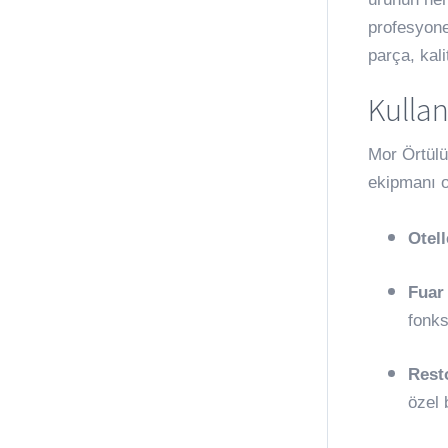
profesyone
parça, kal
Kullan
Mor Örtülü
ekipmanı o
Otell
Fuar 
fonks
Rest
özel 