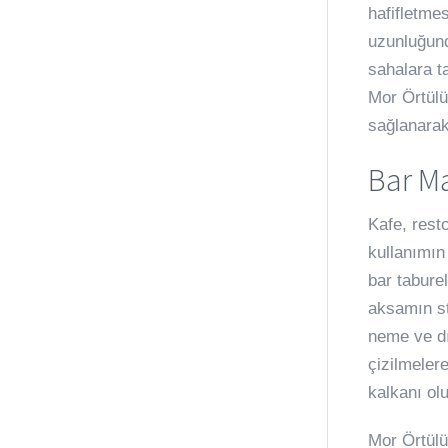
hafifletme
uzunluğund
sahalara t
Mor Örtülü
sağlanarak
Bar M
Kafe, rest
kullanımın
bar tabure
aksamın st
neme ve dı
çizilmeler
kalkanı olu
Mor Örtülü