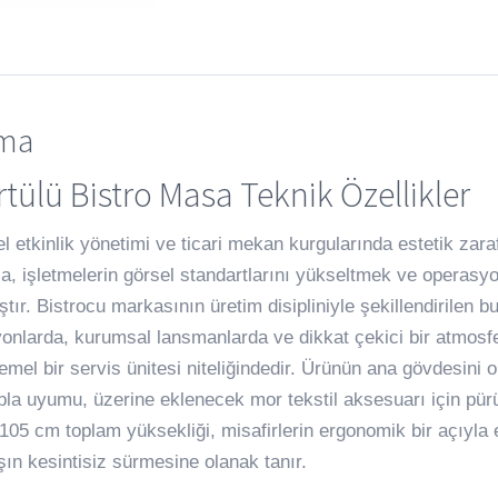
ama
tülü Bistro Masa Teknik Özellikler
l etkinlik yönetimi ve ticari mekan kurgularında estetik zaraf
a, işletmelerin görsel standartlarını yükseltmek ve operasy
tır. Bistrocu markasının üretim disipliniyle şekillendirilen b
onlarda, kurumsal lansmanlarda ve dikkat çekici bir atmosf
temel bir servis ünitesi niteliğindedir. Ürünün ana gövdesini
bla uyumu, üzerine eklenecek mor tekstil aksesuarı için pürü
 105 cm toplam yüksekliği, misafirlerin ergonomik bir açıyla
şın kesintisiz sürmesine olanak tanır.