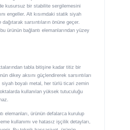
 kusursuz bir stabilite sergilemesini
ı engeller. Alt kısımdaki statik siyah
e dağıtarak sarsıntıların önüne geçer.
i, bu ürünün bağlantı elemanlarından yüzey
larından tabla bitişine kadar titiz bir
nün dikey aksını güçlendirerek sarsıntıları
 siyah boyalı metal, her türlü ticari zemin
noktalarda kullanılan yüksek tutuculuğu
maz.
antı elemanları, ürünün defalarca kurulup
me kullanımı ve hatasız işçilik detayları,
 verir. Bu teknik hassasiyet, ürünün