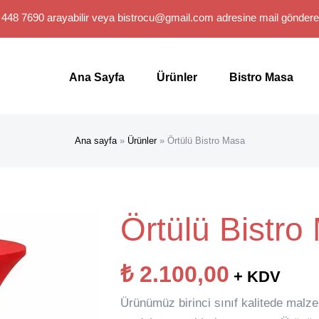
 448 7690 arayabilir veya
bistrocu@gmail.com
adresine mail gönderebi
Search
for:
Ana Sayfa
Ürünler
Bistro Masa
Ana sayfa
»
Ürünler
»
Örtülü Bistro Masa
Örtülü Bistro
₺
2.100,00
+ KDV
Ürünümüz birinci sınıf kalitede malzem