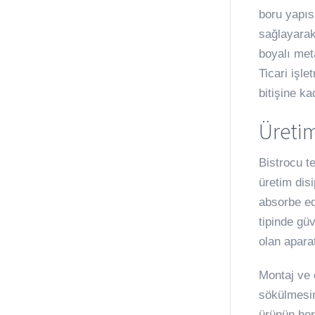
boru yapıs
sağlayarak
boyalı met
Ticari işl
bitişine k
Üretim
Bistrocu t
üretim dis
absorbe ede
tipinde gü
olan apara
Montaj ve d
sökülmesin
ürünün her