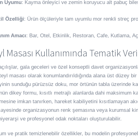
n Uyumu
: Kayma önleyici ve zemin koruyucu alt pabuç bile
il Özelliği
: Ürün ölçüleriyle tam uyumlu mor renkli streç p
anım Amacı
: Bar, Otel, Etkinlik, Restoran, Cafe, Kutlama, A
l Masası Kullanımında Tematik Veri
çılışlar, gala geceleri ve özel konseptli davet organizasyonla
eyl masası olarak konumlandırıldığında alana üst düzey bir 
yinin sunduğu pürüzsüz doku, mor örtünün tabla üzerinde kay
ünün dikey formu, kısıtlı metrajlı alanlarda dahi maksimum ka
lmesine imkan tanırken, hareket kabiliyetini kısıtlamayan akı
sayesinde organizasyonun renk şemasına veya kurumsal kim
hiyerarşi ve profesyonel odak noktaları oluşturulabilir.
lum ve pratik temizlenebilir özellikler, bu modelin profesyone