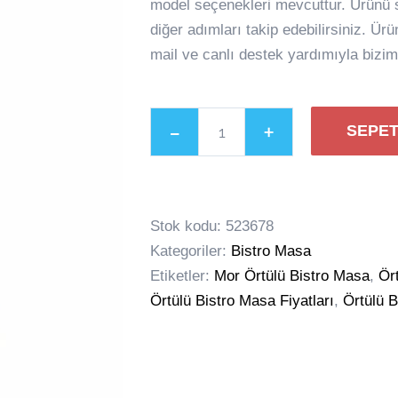
model seçenekleri mevcuttur. Ürünü si
diğer adımları takip edebilirsiniz. Ür
mail ve canlı destek yardımıyla biziml
SEPET
Örtülü
Bistro
Masa
Stok kodu:
523678
adet
Kategoriler:
Bistro Masa
Etiketler:
Mor Örtülü Bistro Masa
,
Ör
Örtülü Bistro Masa Fiyatları
,
Örtülü 