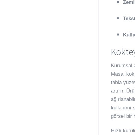
Zemi
Tekst
Kull
Koktey
Kurumsal a
Masa, kokt
tabla yüze
artırır. Ür
ağırlanabi
kullanımı 
görsel bir 
Hızlı kuru