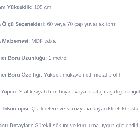
am Yükseklik
: 105 cm
a Ölçü Seçenekleri
: 60 veya 70 çap yuvarlak form
a Malzemesi
: MDF tabla
yıcı Boru Uzunluğu
: 1 metre
ıcı Boru Özelliği
: Yüksek mukavemetli metal profil
 Yapısı
: Statik siyah fırın boyalı veya nikelajlı ağırlığı den
 Teknolojisi
: Çizilmelere ve korozyona dayanıklı elektrosta
ntı Detayları
: Sürekli söküm ve kuruluma uygun güçlendiril