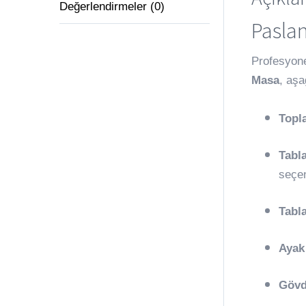
Değerlendirmeler (0)
Paslan
Profesyone
Masa
, aşa
Topl
Tabla
seçen
Tabl
Ayak
Gövd