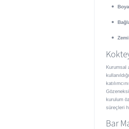
Boya
Bağla
Zemi
Koktey
Kurumsal a
kullanıldı
katılımcın
Gözeneksiz
kurulum öz
süreçleri h
Bar M