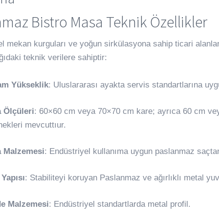
maz Bistro Masa Teknik Özellikler
l mekan kurguları ve yoğun sirkülasyona sahip ticari alanlar
ğıdaki teknik verilere sahiptir:
am Yükseklik
: Uluslararası ayakta servis standartlarına uy
 Ölçüleri
: 60×60 cm veya 70×70 cm kare; ayrıca 60 cm ve
ekleri mevcuttıur.
a Malzemesi
: Endüstriyel kullanıma uygun paslanmaz saçtan 
 Yapısı
: Stabiliteyi koruyan Paslanmaz ve ağırlıklı metal yu
e Malzemesi
: Endüstriyel standartlarda metal profil.