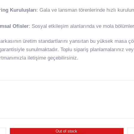
ring Kuruluşları
: Gala ve lansman törenlerinde hızlı kurul
msal Ofisler
: Sosyal etkileşim alanlarında ve mola bölümle
arkasının üretim standartlarını yansıtan bu yüksek masa çöz
 garantisiyle sunulmaktadır. Toplu sipariş planlamalarınız veya 
rtmanımızla iletişime geçebilirsiniz.
Out of stock