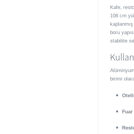
Kafe, rest
108 cm yük
kaplanmış 
boru yapıs
stabilite se
Kullan
Alüminyum 
birimi olar
Otell
Fuar
Rest