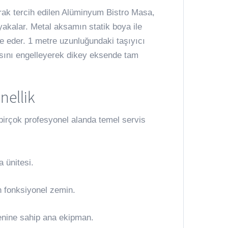
rak tercih edilen Alüminyum Bistro Masa,
yakalar. Metal aksamın statik boya ile
 eder. 1 metre uzunluğundaki taşıyıcı
asını engelleyerek dikey eksende tam
nellik
irçok profesyonel alanda temel servis
a ünitesi.
n fonksiyonel zemin.
enine sahip ana ekipman.