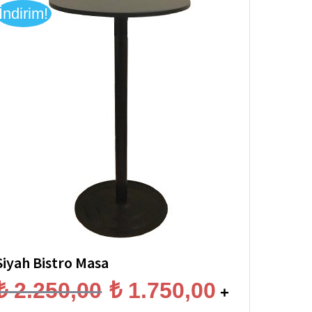
İndirim!
Siyah Bistro Masa
Orijinal
Şu
₺
2.250,00
₺
1.750,00
+
fiyat:
andaki