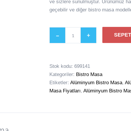
ve sizlere sunulmuştur. Ürünümüz hakk
geçebilir ve diğer bistro masa modeller
SEPET
Paslanmaz
Bistro
Masa
Stok kodu:
699141
adet
Kategoriler:
Bistro Masa
Etiketler:
Alüminyum Bistro Masa
,
Al
Masa Fiyatları
,
Alüminyum Bistro Ma
ama