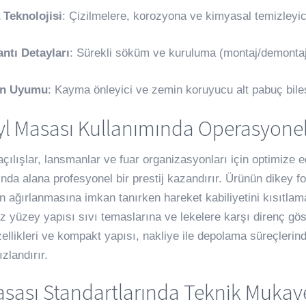
 Teknolojisi
: Çizilmelere, korozyona ve kimyasal temizleyici
ntı Detayları
: Sürekli söküm ve kuruluma (montaj/demontaj)
n Uyumu
: Kayma önleyici ve zemin koruyucu alt pabuç bileş
l Masası Kullanımında Operasyonel 
çılışlar, lansmanlar ve fuar organizasyonları için optimize 
ğında alana profesyonel bir prestij kazandırır. Ürünün dikey 
ın ağırlanmasına imkan tanırken hareket kabiliyetini kısıtlam
 yüzey yapısı sıvı temaslarına ve lekelere karşı direnç göste
ellikleri ve kompakt yapısı, nakliye ile depolama süreçlerind
ızlandırır.
asası Standartlarında Teknik Muka