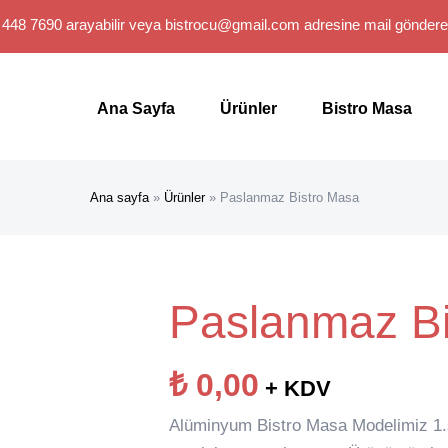
 448 7690 arayabilir veya
bistrocu@gmail.com
adresine mail gönderebi
Search
for:
Ana Sayfa
Ürünler
Bistro Masa
Ana sayfa
»
Ürünler
»
Paslanmaz Bistro Masa
Paslanmaz Bi
₺
0,00
+ KDV
Alüminyum Bistro Masa Modelimiz 1.sı